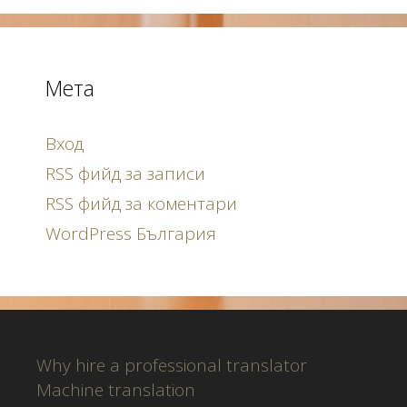
Мета
Вход
RSS фийд за записи
RSS фийд за коментари
WordPress България
Why hire a professional translator
Machine translation