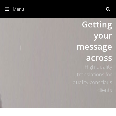
Menu
Skip to content
Getting
your
message
across
High-quality
translations for
quality-conscious
clients